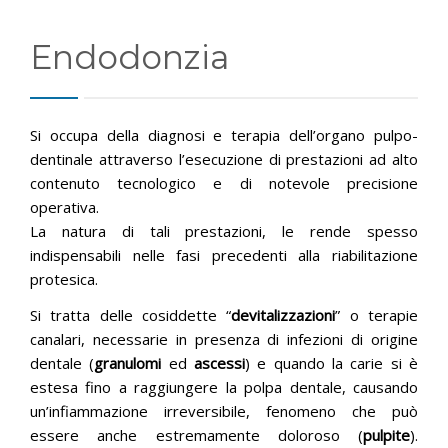
PUBBLICAZIONI
Endodonzia
ORARI
CONTATTI
Si occupa della diagnosi e terapia dell’organo pulpo-
dentinale attraverso l’esecuzione di prestazioni ad alto
contenuto tecnologico e di notevole precisione
operativa.
La natura di tali prestazioni, le rende spesso
indispensabili nelle fasi precedenti alla riabilitazione
protesica.
Si tratta delle cosiddette “
devitalizzazioni
” o terapie
canalari, necessarie in presenza di infezioni di origine
dentale (
granulomi
ed
ascessi
) e quando la carie si è
estesa fino a raggiungere la polpa dentale, causando
un’infiammazione irreversibile, fenomeno che può
essere anche estremamente doloroso (
pulpite
).