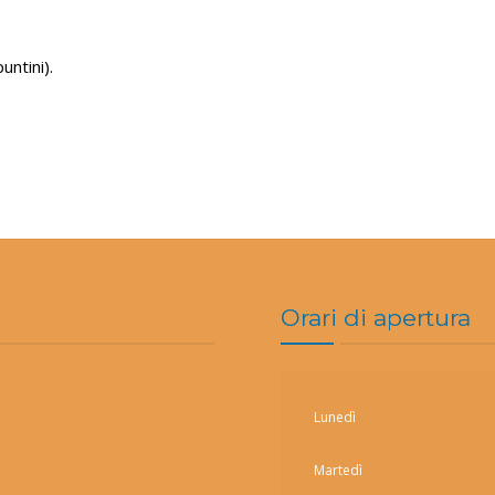
untini).
Orari di apertura
Lunedì
Martedì