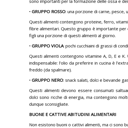
sono importanti per la formazione delle ossa e dei
•
GRUPPO ROSSO
: una porzione di carne, pesce, 
Questi alimenti contengono proteine, ferro, vitami
fibre alimentari. Questo gruppo è importante per co
figli una porzione di questi alimenti al giorno.
•
GRUPPO VIOLA
: pochi cucchiaini di grassi di co
Questi alimenti contengono vitamine A, D, E e K.
indispensabile: l’olio da preferire in cucina è l’ex
freddo (da spalmare).
•
GRUPPO NERO
: snack salati, dolci e bevande g
Questi alimenti devono essere consumati saltua
dolci sono ricche di energia, ma contengono molt
dunque sconsigliate.
BUONE E CATTIVE ABITUDINI ALIMENTARI
Non esistono buoni o cattivi alimenti, ma ci sono bu