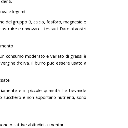
 denti.
uova e legumi
ne del gruppo B, calcio, fosforo, magnesio e
struire e rinnovare i tessuti. Date ai vostri
ndimento
 Un consumo moderato e variato di grassi è
travergine d’oliva. Il burro può essere usato a
assate
riamente e in piccole quantità. Le bevande
o zucchero e non apportano nutrienti, sono
one o cattive abitudini alimentari.