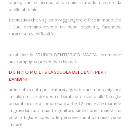
studio, che si occupa di bambini in modo diverso da
quello abituale.
CONTATTI
L’obiettivo che vogliamo raggiungere è fare in modo che
il Suo bambino diventi un buon paziente, facendosi
curare senza difficoltà:
a tal fine lo STUDIO DENTISTICO MACCA promuove
una campagna preventiva chiamata
D E N T O P O L I S LA SCUOLA DEI DENTI PER I
BAMBINI
un’iniziativa nata per aiutarvi a gestire nel modo migliore
la salute orale del vostro bambino e rivolta alle famiglie
di bambini di età compresa tra 4 e 12 anni e alle mamme
in gravidanza: in quanto genitori, siete i primi maestri di
vostro figlio e spesso le persone che il bambino vuole
imitare.