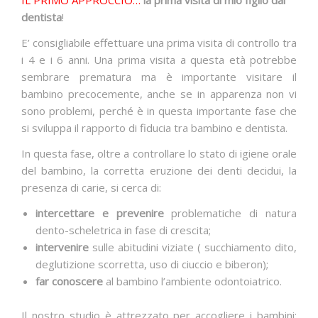
IL PRIMO APPROCCIO…
la prima visita di mio figlio dal
dentista
!
E’ consigliabile effettuare una prima visita di controllo tra
i 4 e i 6 anni. Una prima visita a questa età potrebbe
sembrare prematura ma è importante visitare il
bambino precocemente, anche se in apparenza non vi
sono problemi, perché è in questa importante fase che
si sviluppa il rapporto di fiducia tra bambino e dentista.
In questa fase, oltre a controllare lo stato di igiene orale
del bambino, la corretta eruzione dei denti decidui, la
presenza di carie, si cerca di:
intercettare e prevenire
problematiche di natura
dento-scheletrica in fase di crescita;
intervenire
sulle abitudini viziate ( succhiamento dito,
deglutizione scorretta, uso di ciuccio e biberon);
far conoscere
al bambino l’ambiente odontoiatrico.
Il nostro studio è attrezzato per accogliere i bambini: