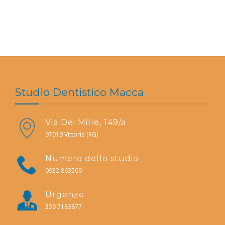
Studio Dentistico Macca
Via Dei Mille, 149/a
97019 Vittoria (RG)
Numero dello studio
0932 863500
Urgenze
339 7183877