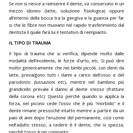
Se non si riesce a reinserire il dente, va conservato in un
mezzo idoneo (latte, soluzione fisiologica) oppure
all’interno della bocca tra la gengiva e la guancia per far
si che le fibre non muoiano nel rapido trasferimento dal
dentista il quale farà lui il tentativo di reimpianto.
IL TIPO DI TRAUMA
Il tipo di trauma che si verifica, dipende molto dalle
modalità dell'incidente, le forze d'urto, etc. Si può dire
molto genericamente che nei bimbi piccoli, con denti da
latte, prevalgono tutti i danni a carico dell'osso e del
parodonto (lussazioni etc), mentre nel bambino più
grandicello prevale il danno al dente stesso (fratture
della corona etc). Questo perchè quando si applica la
forza, nel piccino cede l'osso che è più “morbido” e il
dente rimane pressochè intatto mentre a partire da un
paio di anni dopo l'eruzione del permanente, così come
nell'adulto stesso, a cedere è il dente, che si spezza,
perchè l'osso è più compatto.