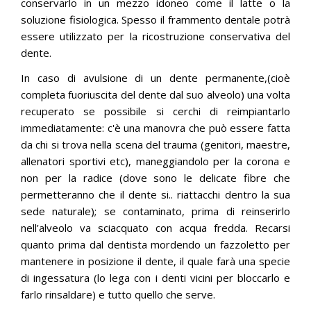
conservarlo in un mezzo idoneo come il latte o la
soluzione fisiologica. Spesso il frammento dentale potrà
essere utilizzato per la ricostruzione conservativa del
dente.
In caso di avulsione di un dente permanente,(cioè
completa fuoriuscita del dente dal suo alveolo) una volta
recuperato se possibile si cerchi di reimpiantarlo
immediatamente: c'è una manovra che può essere fatta
da chi si trova nella scena del trauma (genitori, maestre,
allenatori sportivi etc), maneggiandolo per la corona e
non per la radice (dove sono le delicate fibre che
permetteranno che il dente si.. riattacchi dentro la sua
sede naturale); se contaminato, prima di reinserirlo
nell’alveolo va sciacquato con acqua fredda. Recarsi
quanto prima dal dentista mordendo un fazzoletto per
mantenere in posizione il dente, il quale farà una specie
di ingessatura (lo lega con i denti vicini per bloccarlo e
farlo rinsaldare) e tutto quello che serve.