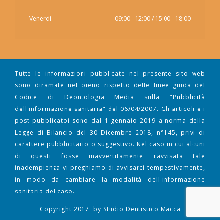
Venerdì
09:00 - 12:00 / 15:00 - 18:00
Tutte le informazioni pubblicate nel presente sito web
sono diramate nel pieno rispetto delle linee guida del
Codice di Deontologia Media sulla "Pubblicità
dell'informazione sanitaria" del 06/04/2007. Gli articoli e i
post pubblicatoi sono dal 1 gennaio 2019 a norma della
Legge di Bilancio del 30 Dicembre 2018, n°145, privi di
carattere pubblicitario o suggestivo. Nel caso in cui alcuni
di questi fosse inavvertitamente ravvisata tale
inadempienza vi preghiamo di avvisarci tempestivamente,
in modo da cambiare la modalità dell'informazione
sanitaria del caso.
Copyright 2017
by
Studio Dentistico Macca