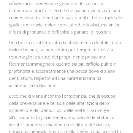
influenzare il benessere generale del corpo: lo
dimostrano studi e ricerche che hanno evidenziato una
connessione tra denti poco sani e mal di testa, male alle
spalle, emicrania, dolori cervicali ed articolari, ma anche
difetti di pronuncia o difficoltà a parlare, di postura.
Una bocca caratterizzata da affollamento dentale, o da
malocclusione, se non curata per tempo, metterà a
repentaglio la salute dei propri denti: possiamo
facilmente immaginare quanto sia più difficile pulire in
profondità e accuratamente una bocca dove ci siano
denti storti, rispetto ad una caratterizzata da
un’armonica occlusione.
Ecco che ci viene incontro l’ortodonzia, che si occupa
della prevenzione e terapia delle alterazioni dello
scheletro e dei denti. Il più delle volte ci si rivolge
all’ortodontista già in tenera età, perché le abitudini
viziate come il succhiamento del dito o del ciuccio,
oppure un’anomala postura della lingua o una scorretta