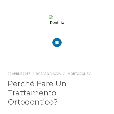
HOME
CHI SIAMO
29 APRILE 2017
BY
SARO MACCA
IN
ORTODONZIA
PRESTAZIONI
Perchè Fare Un
BLOG
Trattamento
PUBBLICAZIONI
Ortodontico?
ORARI