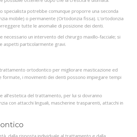
è possibile ottenere dopo che la crescita è ultimata.
 lo specialista potrebbe comunque proporre una seconda
onzia mobile) o permanente (Ortodonzia fissa). L'ortodonzia
correggere tutte le anomalie di posizione dei denti.
e necessario un intervento del chirurgo maxillo-facciale; si
ume aspetti particolarmente gravi.
 trattamento ortodontico per migliorare masticazione ed
 formate, i movimenti dei denti possono impiegare tempi
re all’estetica del trattamento, per lui si dovranno
ia con attacchi linguali, mascherine trasparenti, attacchi in
dontico
tà, dalla risposta individuale al trattamento e dalla