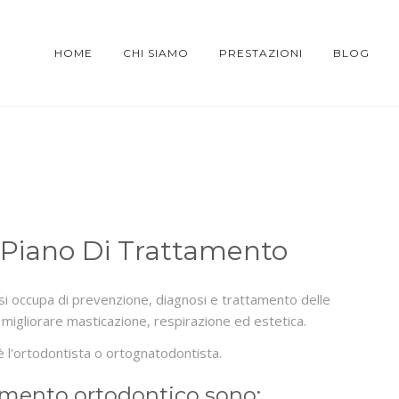
HOME
CHI SIAMO
PRESTAZIONI
BLOG
 Piano Di Trattamento
 si occupa di prevenzione, diagnosi e trattamento delle
di migliorare masticazione, respirazione ed estetica.
è l'ortodontista o ortognatodontista.
ttamento ortodontico sono: