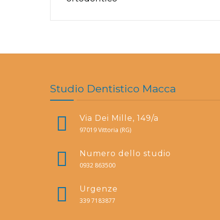
Studio Dentistico Macca
Via Dei Mille, 149/a
97019 Vittoria (RG)
Numero dello studio
0932 863500
Urgenze
339 7183877