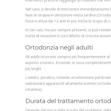
intervento precoce raggiunge un risultato che non 
Nel caso si decida di intervenire immediatamente
fase di terapia in dentizione mista tardiva (Ortod
fissa si attua dai 12 anni in poi, ed ha lo scopo di 
In rari casi, ma pur sempre presenti, si può render
tratta di situazioni in cui il difetto di crescita ass
Ortodonzia negli adulti
Gli adulti ricorrono sempre più frequentemente al
aspetto estetico. Essendo Ie ossa completamente
più lunghi.
L’adulto, peraltro, richiede un’attenzione particola
selezionare apparecchi altamente estetici (ortodonz
ceramica).
Durata del trattamento orto
Dipende dal tipo e dalla gravita del problema, dall'e