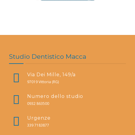
Studio Dentistico Macca
Via Dei Mille, 149/a
97019 Vittoria (RG)
Numero dello studio
0932 863500
Urgenze
339 7183877