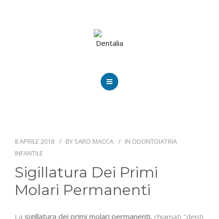
HOME
CHI SIAMO
8 APRILE 2018
BY
SARO MACCA
IN
ODONTOIATRIA
PRESTAZIONI
INFANTILE
BLOG
Sigillatura Dei Primi
Molari Permanenti
PUBBLICAZIONI
ORARI
La
sigillatura dei primi molari permanenti,
chiamati "denti