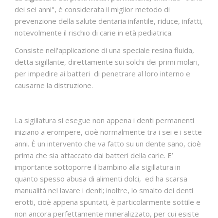
dei sei anni", è considerata il miglior metodo di
CONTATTI
prevenzione della salute dentaria infantile, riduce, infatti,
notevolmente il rischio di carie in età pediatrica.
Consiste nell'applicazione di una speciale resina fluida,
detta sigillante, direttamente sui solchi dei primi molari,
per impedire ai batteri di penetrare al loro interno e
causarne la distruzione.
La sigillatura si esegue non appena i denti permanenti
iniziano a erompere, cioè normalmente tra i sei e i sette
anni. È un intervento che va fatto su un dente sano, cioè
prima che sia attaccato dai batteri della carie. E’
importante sottoporre il bambino alla sigillatura in
quanto spesso abusa di alimenti dolci, ed ha scarsa
manualità nel lavare i denti; inoltre, lo smalto dei denti
erotti, cioè appena spuntati, è particolarmente sottile e
non ancora perfettamente mineralizzato, per cui esiste