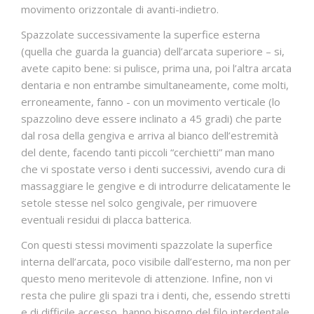
movimento orizzontale di avanti-indietro.
Spazzolate successivamente la superfice esterna
(quella che guarda la guancia) dell’arcata superiore – si,
avete capito bene: si pulisce, prima una, poi l’altra arcata
dentaria e non entrambe simultaneamente, come molti,
erroneamente, fanno - con un movimento verticale (lo
spazzolino deve essere inclinato a 45 gradi) che parte
dal rosa della gengiva e arriva al bianco dell’estremità
del dente, facendo tanti piccoli “cerchietti” man mano
che vi spostate verso i denti successivi, avendo cura di
massaggiare le gengive e di introdurre delicatamente le
setole stesse nel solco gengivale, per rimuovere
eventuali residui di placca batterica.
Con questi stessi movimenti spazzolate la superfice
interna dell’arcata, poco visibile dall’esterno, ma non per
questo meno meritevole di attenzione. Infine, non vi
resta che pulire gli spazi tra i denti, che, essendo stretti
e di difficile accesso, hanno bisogno del filo interdentale.