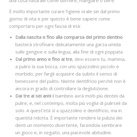
una cosa naturale come dormire, mangiare o bere.
Ė molto importante curare l’igiene orale sin dal primo
giorno di vita e per questo è bene sapere come
comportarsi per ogni fascia di età:
Dalla nascita e fino alla comparsa del primo dentino
basterà strofinare delicatamente una garza umida
sulle gengive e sulla lingua, alla fine di ogni poppata.
Dal primo anno e fino ai tre
, devi essere tu, mamma,
a pulire la sua bocca, con uno spazzolino piccolo e
morbido, per fargli acquisire da subito il senso di
benessere del pulito. Niente dentifricio perché non è
ancora in grado di controllare la deglutizione.
Dai tre ai sei anni
il bambino avrà molti più dentini da
pulire, e, nel contempo, molta più voglia di pulirseli da
solo. A quest’età sì a spazzolino e dentifricio, ma in
quantità ridotta. È importante rendere la pulizia dei
denti un momento divertente, facendola sembrare
un gioco e, in seguito, una piacevole abitudine.